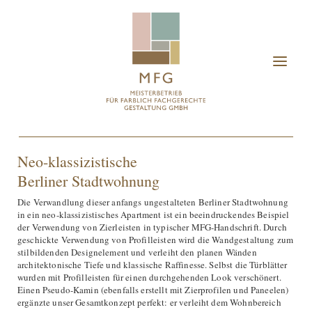
Projekte
Neo-klassizistische
Leistungen
Berliner Stadtwohnung
Über uns
Die Verwandlung dieser anfangs ungestalteten Berliner Stadtwohnung
in ein neo-klassizistisches Apartment ist ein beeindruckendes Beispiel
Showroom
der Verwendung von Zierleisten in typischer MFG-Handschrift. Durch
geschickte Verwendung von Profilleisten wird die Wandgestaltung zum
Ausbildung
stilbildenden Designelement und verleiht den planen Wänden
architektonische Tiefe und klassische Raffinesse. Selbst die Türblätter
In der Presse
wurden mit Profilleisten für einen durchgehenden Look verschönert.
Einen Pseudo-Kamin (ebenfalls erstellt mit Zierprofilen und Paneelen)
ergänzte unser Gesamtkonzept perfekt: er verleiht dem Wohnbereich
Partner